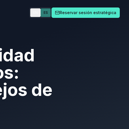
Reservar sesión estratégica
EN
ES
cidad
os:
ejos de