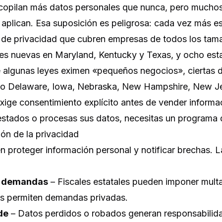
copilan más datos personales que nunca, pero mucho
s aplican. Esa suposición es peligrosa: cada vez más 
s de privacidad que cubren empresas de todos los tam
leyes nuevas en Maryland, Kentucky y Texas, y ocho e
 algunas leyes eximen «pequeños negocios», ciertas d
mo Delaware, Iowa, Nebraska, New Hampshire, New Je
ige consentimiento explícito antes de vender informac
s estados o procesas sus datos, necesitas un programa 
ión de la privacidad
 proteger información personal y notificar brechas. 
y demandas
– Fiscales estatales pueden imponer mult
s permiten demandas privadas.
de
– Datos perdidos o robados generan responsabilida