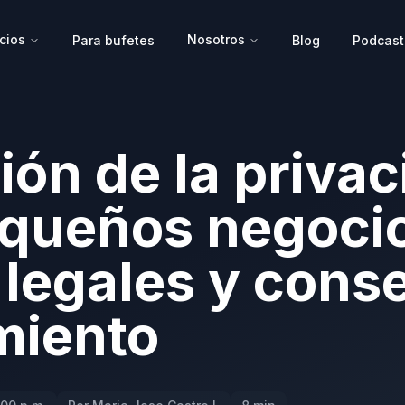
cios
Nosotros
Para bufetes
Blog
Podcast
ión de la priva
equeños negoci
 legales y cons
miento