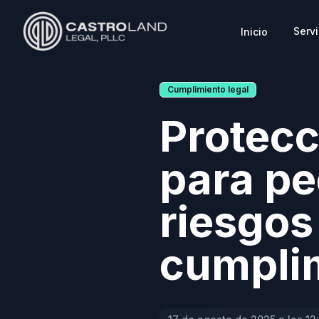
Servi
Inicio
CASTROLAND LEGAL
Cumplimiento legal
Protecc
para p
riesgos
cumpli